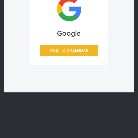
Presentador
Regina de Hoyos
Google
Socia Fundadora de Estudio PALMA
Arquitecta egresada de la Universidad
ADD TO CALENDAR
Nacional Autónoma de México UNAM, con
intercambio academico en el Politécnico
de Torino, Italia.