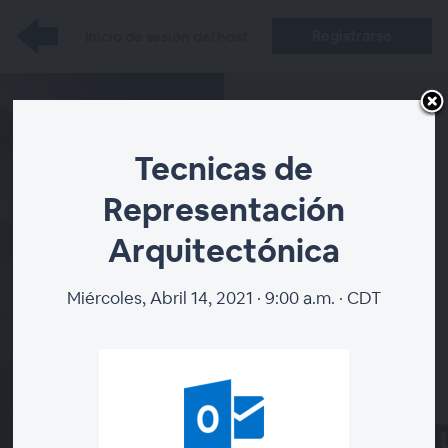
Registrarse
Inicio de sesión del host
Tecnicas de
Representación
Arquitectónica
Tecnicas de Representación
Arquitectónica
Miércoles, Abril 14, 2021 · 9:00 a.m. · CDT
REGINA DE HOYOS
EL SEMINARIO WEB FINALIZÓ