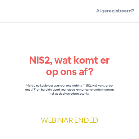
Al geregistreerd?
NIS2, wat komt er
op ons af?
Meld u nu kosteloos aan voor ons webinar "NIS2, wat komt er op
ons af?" en bereid u goed voor op de komende veranderingen op
het gebied van cybersecurity.
WEBINAR ENDED