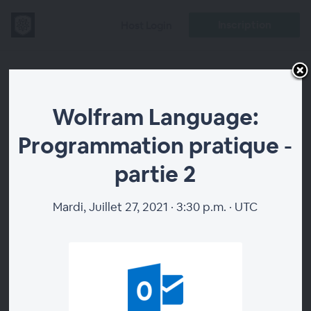
Inscription
Host Login
Wolfram
Wolfram Language:
Language:
Programmation pratique -
Programmation
partie 2
pratique -
Mardi, Juillet 27, 2021 · 3:30 p.m. · UTC
partie 2