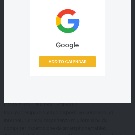
RIVOLTO A
Uffici tecnici/ambientali di enti pubblici e
amministratori, studenti di corsi di laurea ambientali, a
cittadini interessati all’argomento.
Google
COME SI SVOLGE IL WEBINAR?
Una volta registrato riceverai il link per accedere il
ADD TO CALENDAR
giorno dell'evento all'aula online in cui vedrai e sentirai la
presentazione dei relatori e potrai interagire con loro
ponendo le tue domande via chat.
L'evento sarà registrato.
COSA SERVE PER PARTECIPARE?
Puoi partecipare dal tuo dispositivo connesso ad
Internet, tuttavia l'esperienza migliore si ha da
computer rispetto che da smartphone/tablet.