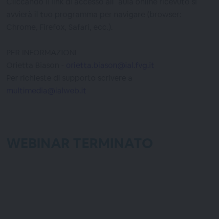
Cliccando il link di accesso all`aula online ricevuto si
avvierà il tuo programma per navigare (browser:
Chrome, Firefox, Safari, ecc.).
PER INFORMAZIONI
Orietta Biason -
orietta.biason@ial.fvg.it
Per richieste di supporto scrivere a
multimedia@ialweb.it
WEBINAR TERMINATO