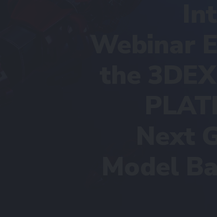
In
Webinar 
the 3DE
PLAT
Next 
Model Ba