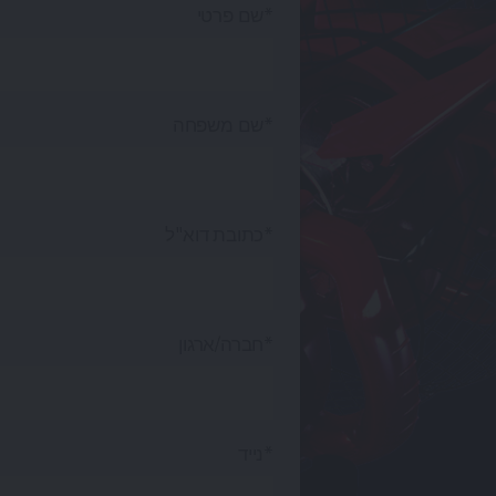
שם פרטי*
שם משפחה*
כתובת דוא"ל*
חברה/ארגון*
נייד*