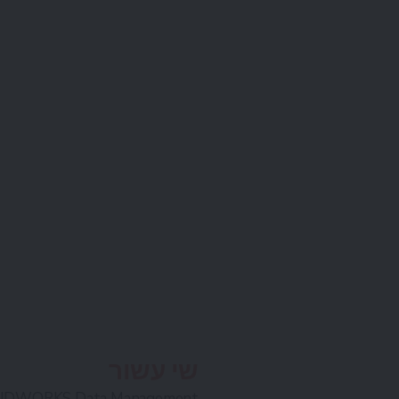
שי עשור
מנהל מוצר DWORKS Data Management