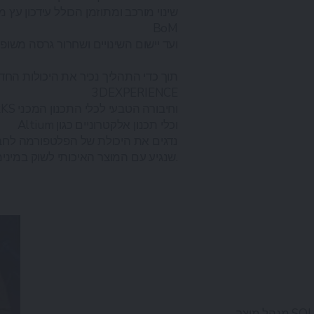
שינוי מורכב ומתוזמן הכולל עידכון עץ מ
BoM
ועד יישום השינויים ושחרור גרסה משופ
תוך כדי התהליך נכיר את היכולות הח
3DEXPERIENCE
SOLIDWORKS וחיבורה הטבעי לכלי התכנון המכני
Altium וכלי תכנון אלקטרוניים כגון
נדגים את היכולת של הפלטפורמה לחבר
שנגיע עם המוצר האיכותי לשוק במינימום זמן ובמינימום עלויות.
SOLI