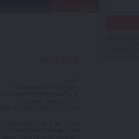
אנו משתמשים ב- BigMarker כפלטפורמת הוובינר שלנו.
אתה מספק יועבר
מידע נוסף
חלק ב
Enovia בואו להכיר את מערכת
3DExperience על גבי פלטפורמת ה
Dassault Systèmes מבית
מבוסס מודל תלת מימדי PLM הדור הבא בניהול חיי מחזור מוצר
בסדרת הוובינרים הקרובה נדגים תהלי
ECO – Engineering Change Order
החל משלב שיתוף של תקלות מהשטח או 