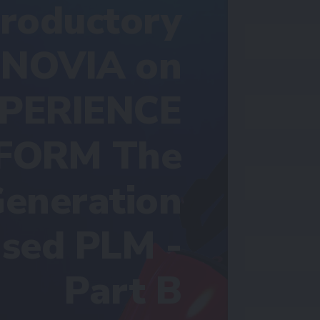
troductory
ENOVIA on
XPERIENCE
FORM The
Generation
sed PLM -
Part B