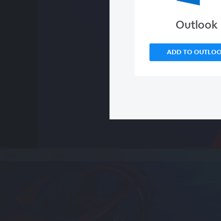
Outlook
ADD TO OUTLO
00:00
/
00:00