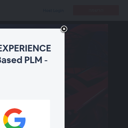
הרשמה
Host Login
DEXPERIENCE
ased PLM -