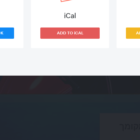
iCal
OK
ADD TO iCAL
A
קומך