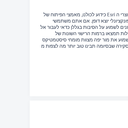
כידוע לכולנו, מאמצי הפיתוח של Esri בתחום מוצרי ה Desktop עברו אל תוכנת ArcGIS Pro, המרכזת
נלי יוצא דופן. אם אתם משתמשי ArcGIS Desktop שעדיין עובדים עם ArcMap ככלי
ל הסיבות בגללן כדאי לעבור אל Pro, איך לעשות את המעבר הזה
או ברמות הרישוי השונות של ArcGIS Pro ובהרחבות (Extensions) השונות
 לשמוע את מור יפה מצוות מומחי סיסטמטיקס
רה שבסיומה תבינו טוב יותר מה לצפות מ ArcGIS Pro ואיך להעביר את ארגונכם לדור הבא של כלי