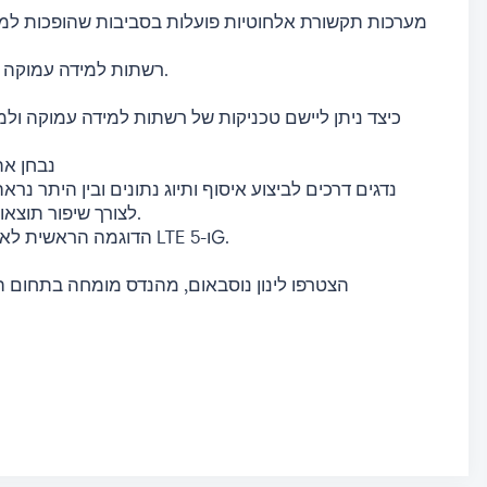
מערכות תקשורת אלחוטיות פועלות בסביבות שהופכות למור
רשתות למידה עמוקה יכולות לעזור ולשפר את ביצועי המערכות הללו.
• נבחן 
ודרכים יעילות לעבודה עם אותות I/Q לצורך שיפור תוצאות הסיווג.
• הדוגמה הראשית לאורך הוובינר תעסוק בבניית רשת לסיווג אותות LTE ו-5G.
הצטרפו לינון נוסבאום, מהנדס מומחה בתחום