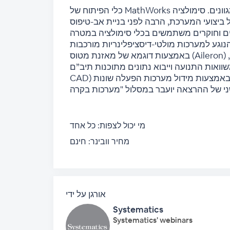
כלי הפיתוח של MathWorks מאפשרים מידול של מערכות פיסיקליות בתחומים רבים ומגוונים. סימולציה
ים וחוקרים משתמשים בכלי סימולציה במטרה
באמצעות דוגמא של מאזנת מטוס (Aileron) נסקור את תהליך התכן של מערכת מולטי-דיסציפלינארית,
אות התנועה וייבוא נתונים מתוכנות תיב”ם (3D
מי יכול לצפות:
כל אחד
מחיר וובינר:
חינם
אורגן על ידי
Systematics
Systematics' webinars