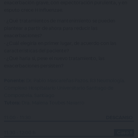
exacerbación grave, con expectoración purulenta, y en
esputo crece H influenzae.
¿Qué tratamientos de mantenimiento se pueden
plantear a partir de ahora para reducir las
exacerbaciones?
¿Cuál elegiría en primer lugar, de acuerdo con las
características del paciente?
¿Qué haría si, pese el nuevo tratamiento, las
exacerbaciones persisten?
Ponente:
Dr. Pablo Mascareñas Pazos. R3 Neumología.
Complexo Hospitalario Universitario Santiago de
Compostela. Santiago
Tutora:
Dra. Malena Toubes Navarro
11:00 - 11:30
DESCANSO
11:30 - 12:00 h
Caso 8