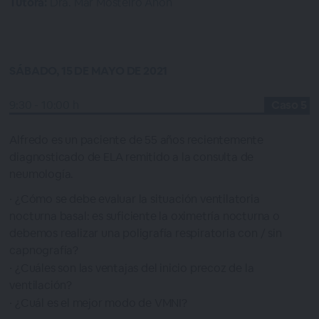
Tutora:
Dra. Mar Mosteiro Añon
SÁBADO, 15 DE MAYO DE 2021
9:30 - 10:00 h
Caso 5
Alfredo es un paciente de 55 años recientemente
diagnosticado de ELA remitido a la consulta de
neumología.
¿Cómo se debe evaluar la situación ventilatoria
nocturna basal: es suficiente la oximetría nocturna o
debemos realizar una poligrafía respiratoria con / sin
capnografía?
¿Cuáles son las ventajas del inicio precoz de la
ventilación?
¿Cuál es el mejor modo de VMNI?