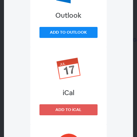
Outlook
Formulario de Inscripción
ADD TO OUTLOOK
https://zoom.us/webinar/register/WN_lBUMPViTSoCeb
uw
VIERNES, 14 DE MAYO DE 2021
iCal
16:50 - 17:00
BIENVENIDA Y PRESENTACIÓN
ADD TO iCAL
17:00 - 17:30 h
Caso 1
Eva tiene 67 años, un IMC de 33, antecedentes de un IAM
hace 7 años, consulta por ronquido y apneas. Epworth 7.