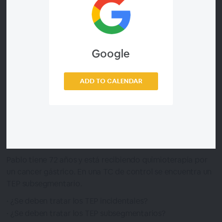
¿Se debe solicitar un estudio de sueño?
¿Con qué resultado del estudio de sueño se indicaría
CPAP?
Google
¿Qué impacto tiene la CPAP sobre las comorbilidades
cardiovasculares en el SAHS?
ADD TO CALENDAR
Ponente:
Dra. Iria Veiga Teijeiro. R4 Neumología. Hospital
Universitario Lucus Augusti. Lugo
Tutora:
Dra. Lidia Méndez Marot
17:30 - 18:00 h
Caso 2
Pablo tiene 72 años y está recibiendo quimioterapia por
un cancer gástrico. En una TC de control se encuentra un
TEP subsegmentario.
¿Se deben tratar los TEP incidentales?
¿Se deben tratar los TEP subsegmentarios?