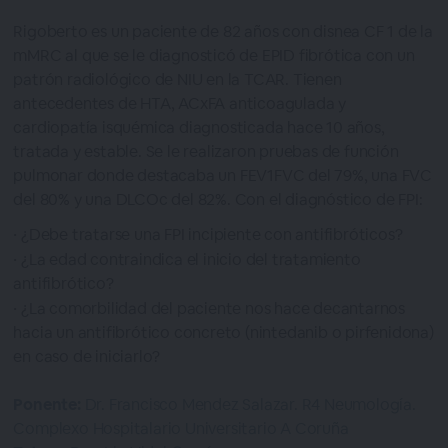
Rigoberto es un paciente de 82 años con disnea CF 1 de la
mMRC al que se le diagnosticó de EPID fibrótica con un
patrón radiológico de NIU en la TCAR. Tienen
antecedentes de HTA, ACxFA anticoagulada y
cardiopatía isquémica diagnosticada hace 10 años,
tratada y estable. Se le realizaron pruebas de función
pulmonar donde destacaba un FEV1FVC del 79%, una FVC
del 80% y una DLCOc del 82%. Con el diagnóstico de FPI:
¿Debe tratarse una FPI incipiente con antifibróticos?
¿La edad contraindica el inicio del tratamiento
antifibrótico?
¿La comorbilidad del paciente nos hace decantarnos
hacia un antifibrótico concreto (nintedanib o pirfenidona)
en caso de iniciarlo?
Ponente:
Dr. Francisco Mendez Salazar. R4 Neumología.
Complexo Hospitalario Universitario A Coruña