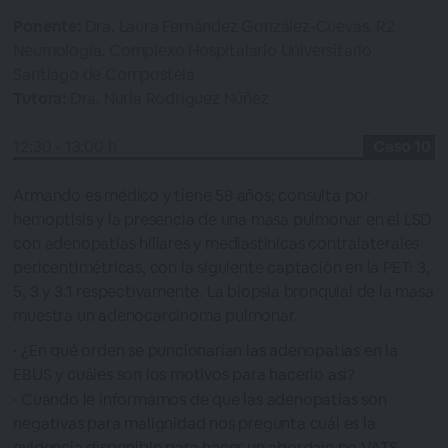
Ponente:
Dra. Laura Fernández González-Cuevas. R2
Neumología. Complexo Hospitalario Universitario
Santiago de Compostela
Tutora:
Dra. Nuria Rodríguez Núñez
12:30 - 13:00 h
Caso 10
Armando es médico y tiene 58 años; consulta por
hemoptisis y la presencia de una masa pulmonar en el LSD
con adenopatías hiliares y mediastínicas contralaterales
pericentimétricas, con la siguiente captación en la PET: 3,
5, 3 y 3.1 respectivamente. La biopsia bronquial de la masa
muestra un adenocarcinoma pulmonar.
¿En qué orden se puncionarían las adenopatías en la
EBUS y cuáles son los motivos para hacerlo así?
Cuando le informamos de que las adenopatías son
negativas para malignidad nos pregunta cuál es la
evidencia disponible para hacer un abordaje po VATS