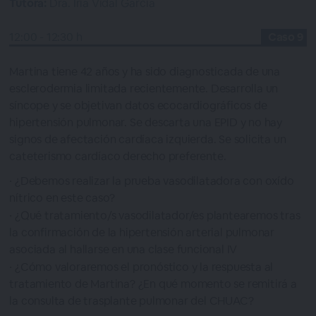
Tutora:
Dra. Iria Vidal García
12:00 - 12:30 h
Caso 9
Martina tiene 42 años y ha sido diagnosticada de una
esclerodermia limitada recientemente. Desarrolla un
síncope y se objetivan datos ecocardiográficos de
hipertensión pulmonar. Se descarta una EPID y no hay
signos de afectación cardíaca izquierda. Se solicita un
cateterismo cardíaco derecho preferente.
¿Debemos realizar la prueba vasodilatadora con oxído
nítrico en este caso?
¿Qué tratamiento/s vasodilatador/es plantearemos tras
la confirmación de la hipertensión arterial pulmonar
asociada al hallarse en una clase funcional IV
¿Cómo valoraremos el pronóstico y la respuesta al
tratamiento de Martina? ¿En qué momento se remitirá a
la consulta de trasplante pulmonar del CHUAC?