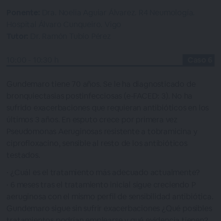
Ponente:
Dra. Noelia Aguiar Álvarez. R4 Neumología.
Hospital Álvaro Cunqueiro. Vigo
Tutor:
Dr. Ramón Tubío Pérez
10:00 - 10:30 h
Caso 6
Gundemaro tiene 70 años. Se le ha diagnosticado de
bronquiectasias postinfecciosas (e-FACED: 3). No ha
sufrido exacerbaciones que requieran antibióticos en los
últimos 3 años. En esputo crece por primera vez
Pseudomonas Aeruginosas resistente a tobramicina y
ciprofloxacino, sensible al resto de los antibióticos
testados.
¿Cuál es el tratamiento más adecuado actualmente?
6 meses tras el tratamiento inicial sigue creciendo P
aeruginosa con el mismo perfil de sensibilidad antibiótica.
Gundemaro sigue sin sufrir exacerbaciones ¿Qué posibles
tratamientos podrían emplearse y qué evidencia tienen?