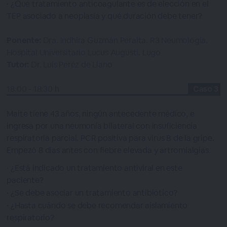
¿Qué tratamiento anticoagulante es de elección en el
TEP asociado a neoplasia y qué duración debe tener?
Ponente:
Dra. Indhira Guzmán Peralta. R3 Neumología.
Hospital Universitario Lucus Augusti. Lugo
Tutor:
Dr. Luis Peréz de Llano
18:00 - 18:30 h
Caso 3
Maite tiene 43 años, ningún antecedente médico, e
ingresa por una neumonía bilateral con insuficiencia
respiratoria parcial. PCR positiva para virus B de la gripe.
Empezó 8 días antes con fiebre elevada y artromialgias.
¿Está indicado un tratamiento antiviral en este
paciente?
¿Se debe asociar un tratamiento antibiótico?
¿Hasta cuándo se debe recomendar aislamiento
respiratorio?