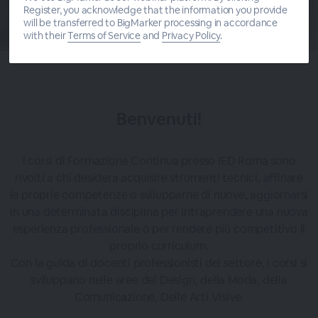
Register, you acknowledge that the information you provide
will be transferred to BigMarker processing in accordance
with their
Terms of Service
and
Privacy Policy
.
Benvenuti!
I corsi di Formazione Continua presso IED Roma sono
rivolti a chi desidera acquisire strumenti tecnici, affinare
le proprie competenze o svilupparne di nuove, aggiornarsi
in una determinata disciplina per intraprendere una nuova
esperienza professionale o per rendere più competitivo il
proprio curriculum.
Con la guida di docenti professionisti del settore, i corsi si
sviluppano nelle aree del Design, della Moda, della
Comunicazione, Delle Arti Visive.