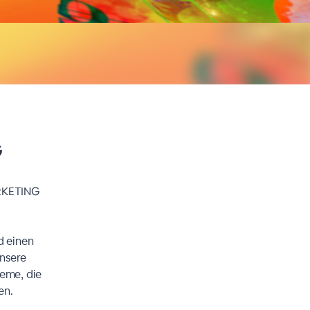
G
ARKETING
d einen
nsere
leme, die
en.