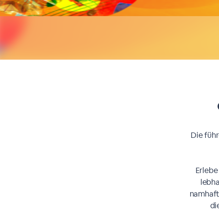
Die füh
Erlebe
lebh
namhafte
di