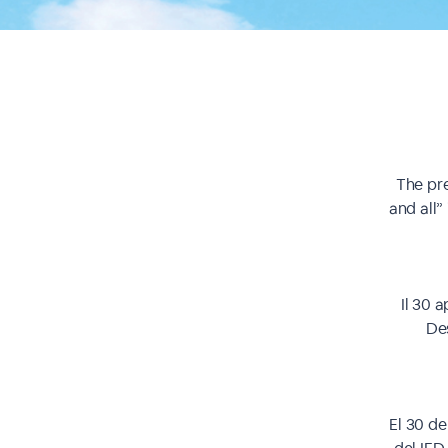
The pr
and all”
Il 30 
Des
El 30 de