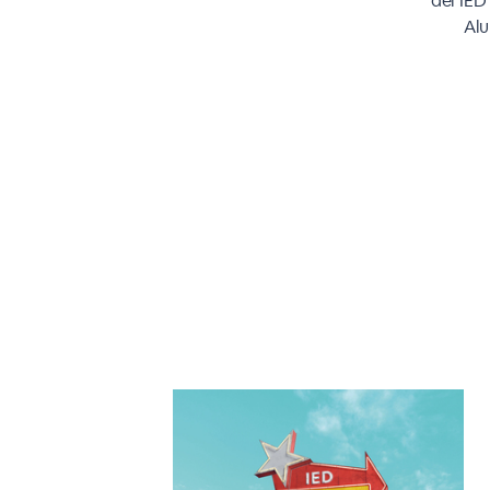
del IED
Alu