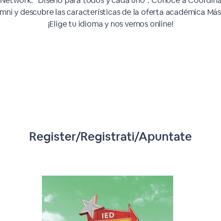
 Network: “Diseño para todos y cada uno”. Conoce a Coordin
mni y descubre las características de la oferta académica Más
¡Elige tu idioma y nos vemos online!
Register/Registrati/Apuntate