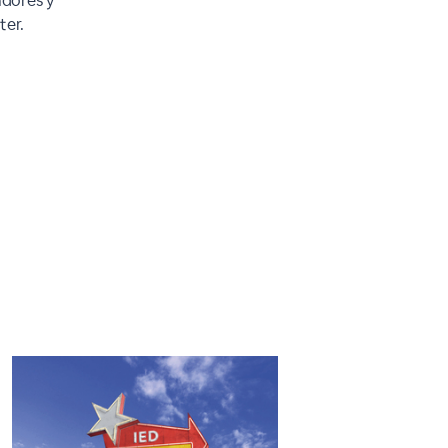
adores y
ter.