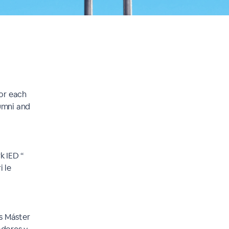
or each
lumni and
k IED “
i le
as Máster