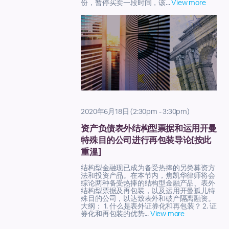
份，暂停买卖一段时间，该...
View more
2020年6月18日 (2:30pm - 3:30pm)
资产负债表外结构型票据和运用开曼
特殊目的公司进行再包装导论[按此
重溫]
结构型金融现已成为备受热捧的另类募资方
法和投资产品。在本节内，焦凯华律师将会
综论两种备受热捧的结构型金融产品、表外
结构型票据及再包装，以及运用开曼孤儿特
殊目的公司，以达致表外和破产隔离融资。
大纲： 1. 什么是表外证券化和再包装？ 2. 证
券化和再包装的优势...
View more