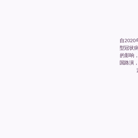
自202
型冠状
的影响，
国路演