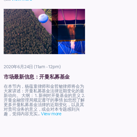
2020年6月24日 (11am - 12pm)
市场最新信息：开曼私募基金
在本节内，杨蕴童律师和金哲敏律师将会为
大家讲述：开曼私募基金法律近期变化的最
新动向。 大纲： 1. 新例对开曼基金的意义 2.
开曼金融管理局规定遵守的事情 如您想了解
更多开曼私募基金法律的近期变化，以及其
对贵司业务的意义，或会对本专题感到兴
趣，觉得内容充实...
View more