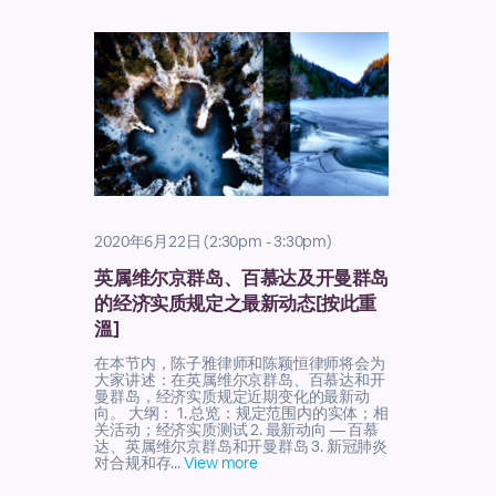
2020年6月22日 (2:30pm - 3:30pm)
英属维尔京群岛、百慕达及开曼群岛
的经济实质规定之最新动态[按此重
溫]
在本节内，陈子雅律师和陈颖恒律师将会为
大家讲述：在英属维尔京群岛、百慕达和开
曼群岛，经济实质规定近期变化的最新动
向。 大纲： 1. 总览：规定范围内的实体；相
关活动；经济实质测试 2. 最新动向 — 百慕
达、英属维尔京群岛和开曼群岛 3. 新冠肺炎
对合规和存...
View more