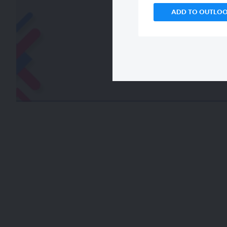
ADD TO OUTLO
00:00
/
00:00