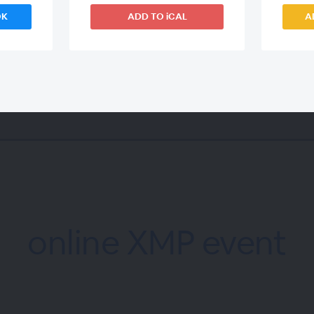
OK
ADD TO iCAL
A
online XMP event