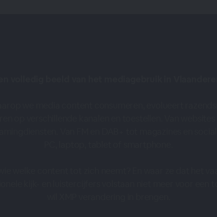
en volledig beeld van het mediagebruik in Vlaandere
arop we media content consumeren, evolueert razendsn
eren op verschillende kanalen en toestellen. Van websites
eamingdiensten. Van FM en DAB+ tot magazines en social
PC, laptop, tablet of smartphone.
e welke content tot zich neemt? En waar ze dat het vaak
onele kijk- en luistercijfers volstaan niet meer voor een 
wil XMP verandering in brengen.