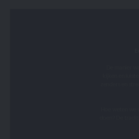
E
De manier wa
kijken en luist
zenders en str
Hoe weten we wi
doen? De traditi