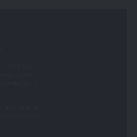
n.
el. We lezen,
 en apps tot tv-
e media. Op TV,
st of het liefst
totaalbeeld. Daar