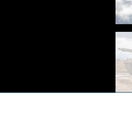
00:00
/
00:00