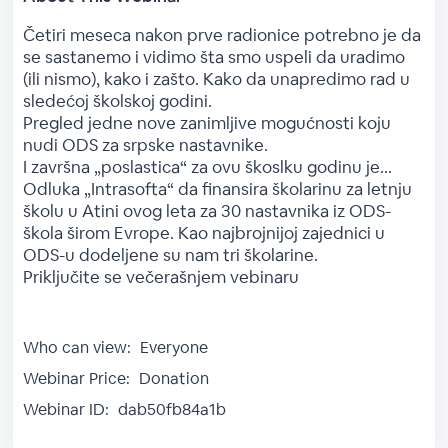
Četiri meseca nakon prve radionice potrebno je da
se sastanemo i vidimo šta smo uspeli da uradimo
(ili nismo), kako i zašto. Kako da unapredimo rad u
sledećoj školskoj godini.
Pregled jedne nove zanimljive mogućnosti koju
nudi ODS za srpske nastavnike.
I završna „poslastica“ za ovu škoslku godinu je...
Odluka „Intrasofta“ da finansira školarinu za letnju
školu u Atini ovog leta za 30 nastavnika iz ODS-
škola širom Evrope. Kao najbrojnijoj zajednici u
ODS-u dodeljene su nam tri školarine.
Priključite se večerašnjem vebinaru
Who can view:
Everyone
Webinar Price:
Donation
Webinar ID:
dab50fb84a1b