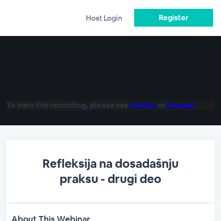
Register
Host Login
To view the recording, please use
Firefox
or
Google
Refleksija na dosadašnju
praksu - drugi deo
About This Webinar