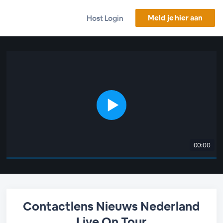
Meld je hier aan
Host Login
00:00
Contactlens Nieuws Nederland
Live On Tour