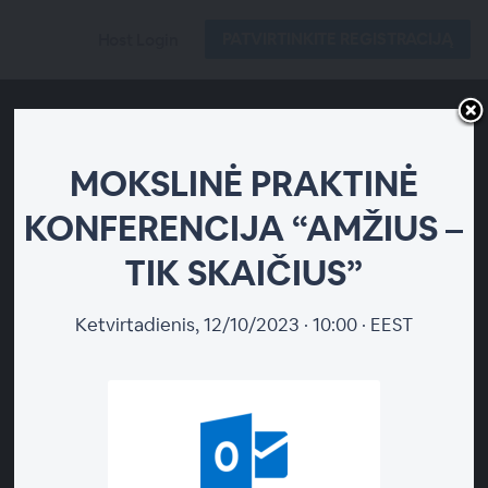
PATVIRTINKITE REGISTRACIJĄ
Host Login
MOKSLINĖ PRAKTINĖ
KONFERENCIJA “AMŽIUS –
TIK SKAIČIUS”
MOKSLINĖ PRAKTINĖ
KONFERENCIJA “AMŽIUS –
Ketvirtadienis, 12/10/2023 · 10:00 · EEST
TIK SKAIČIUS”
TINKLAS PABAIGO