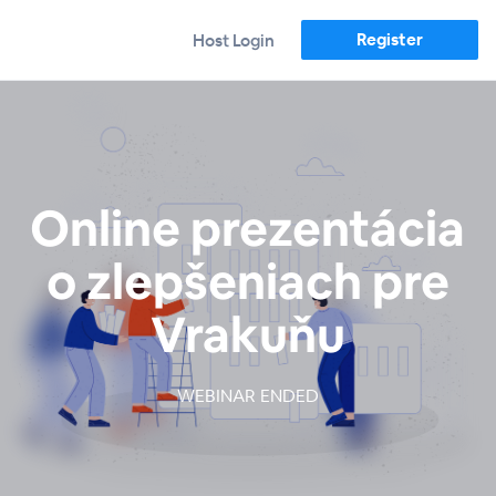
Register
Host Login
Online prezentácia
o zlepšeniach pre
Vrakuňu
WEBINAR ENDED