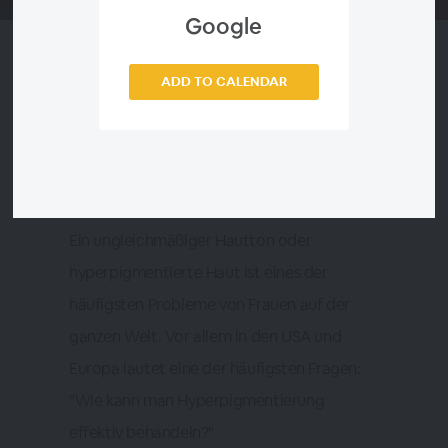
Google
ADD TO CALENDAR
Details
Das am meisten verbreitete Hautproblem
unter Frauen?
Ein ungleichmäßiger Hautton oder
hyperpigmentierte Haut ist eines der
häufigsten Probleme von Frauen auf der
ganzen Welt. Vor allem in den USA und
Europa lautet eine der häufigsten Fragen:
"Wie kann man Hyperpigmentierung
effektiv behandeln?"