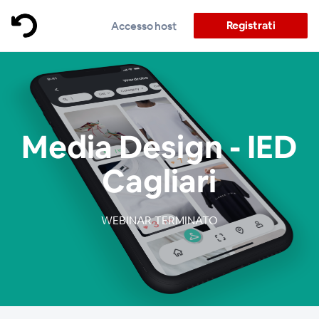
Registrati
Accesso host
Media Design - IED
Cagliari
WEBINAR TERMINATO