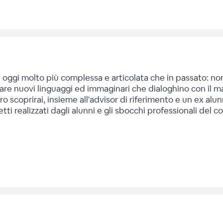
e è oggi molto più complessa e articolata che in passato: n
erare nuovi linguaggi ed immaginari che dialoghino con il 
o scoprirai, insieme all'advisor di riferimento e un ex alunn
tti realizzati dagli alunni e gli sbocchi professionali del co