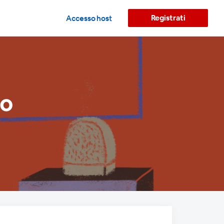
Registrati
Accesso host
no