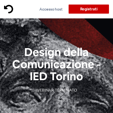
Registrati
Accesso host
Design della
Comunicazione -
IED Torino
WEBINAR TERMINATO