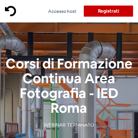
Registrati
Accesso host
Corsi di Formazione
Continua Area
Fotografia - IED
Roma
WEBINAR TERMINATO