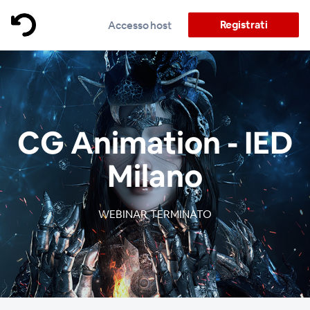
Registrati
Accesso host
CG Animation - IED
Milano
WEBINAR TERMINATO