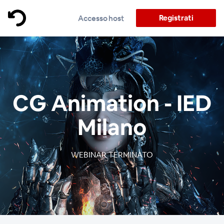
Registrati
Accesso host
CG Animation - IED
Milano
WEBINAR TERMINATO