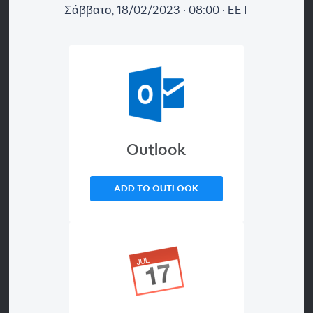
Σάββατο, 18/02/2023 · 08:00 · EET
Σάββατο, 18/02/2023 · 05:00
Azores (GMT -1:00)
ΤΟ ΔΙΑΔΙΚΤΥΑΚΟ ΣΕΜΙΝΑΡΙΟ ΤΕΛΕΙΩΣΕ
Παρακαλώ όπως σημειώσετε το ονοματεπώνυμο σας όπως
Outlook
επιθυμείτε να εμφανίζεται κατά την έκδοση του πιστοποιητικό
σας.
ADD TO OUTLOOK
Πρόγραμμα
Θα θέλαμε να σας πληροφορήσουμε ότι η
πλατφόρμα Bigmarker έχοντας ως βάση, της
Ηνωμένες Πολιτείες Αμερικής, για τεχνικούς
σκοπούς χρησιμοποείται το νόμισμα δολαρίου