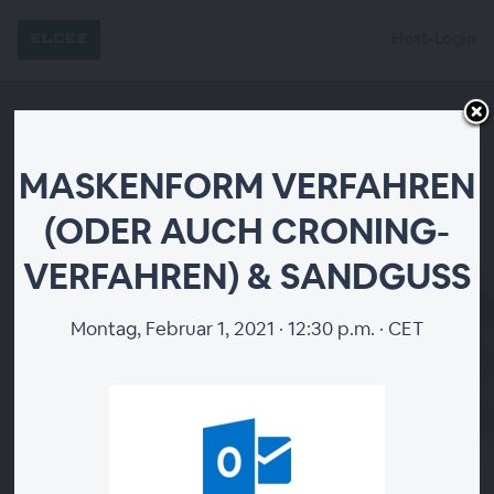
Host-Login
MASKENFORM VERFAHREN
(ODER AUCH CRONING-
MASKENFORM
VERFAHREN) & SANDGUSS​
VERFAHREN (ODER
AUCH CRONING-
Montag, Februar 1, 2021 · 12:30 p.m. · CET
VERFAHREN) &
SANDGUSS​