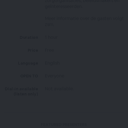
zorgorganisaties, beleidsmakers en
geïnteresseerden.
Meer informatie over de gasten volgt
zsm.
1 hour
Duration
Free
Price
English
Language
Everyone
OPEN TO
Not available.
Dial-in available
(listen only)
FEATURED PRESENTERS