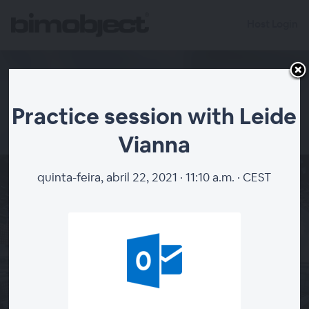
Host Login
Practice session with Leide
Vianna
Practice session
quinta-feira, abril 22, 2021 · 11:10 a.m. · CEST
with Leide Vianna
Thu Apr 22 at 11:10 AM CEST |
Paris
|
Adicionar ao calendário
O Webinário não será gravado