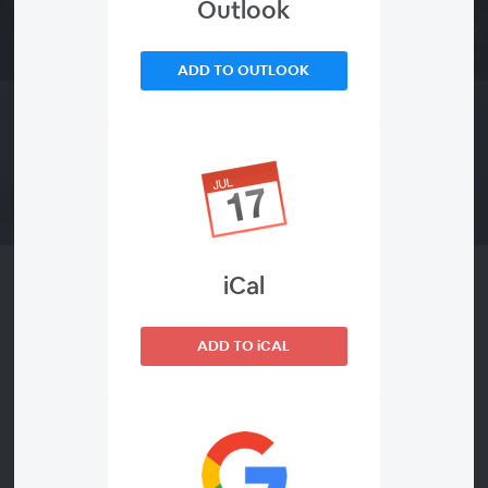
Outlook
WEBINÁRIO TERMINADO
ADD TO OUTLOOK
iCal
Practice session with Leide
Vianna
ADD TO iCAL
quinta-feira, abril 22, 2021 · 9:10 a.m.