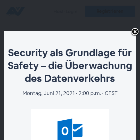
Registrieren
Host-Login
Security als
Security als Grundlage für
Grundlage für
Safety – die Überwachung
Safety – die
des Datenverkehrs
Überwachung
Montag, Juni 21, 2021 · 2:00 p.m. · CEST
des
Datenverkehrs