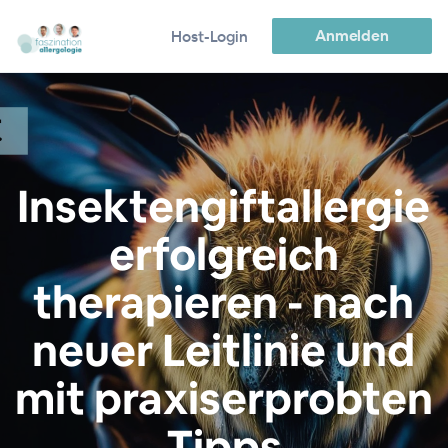
Anmelden
Host-Login
Insektengiftallergie
erfolgreich
therapieren - nach
neuer Leitlinie und
mit praxiserprobten
Tipps