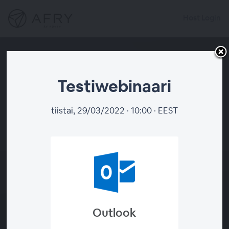
Host Login
Testiwebinaari
tiistai, 29/03/2022 · 10:00 · EEST
Testiwebinaari
Tue Mar 29 at 10:00 AM EEST |
Helsinki
|
Lisää kalenteriin
Webinaari tallennetaan
Outlook