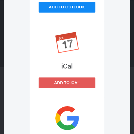
WEBINAARI ON PÄÄTTYNYT
ADD TO OUTLOOK
iCal
Testiwebinaari
ADD TO iCAL
tiistai, 29/03/2022 · 07:00
TIETOJA WEBINAARISTA